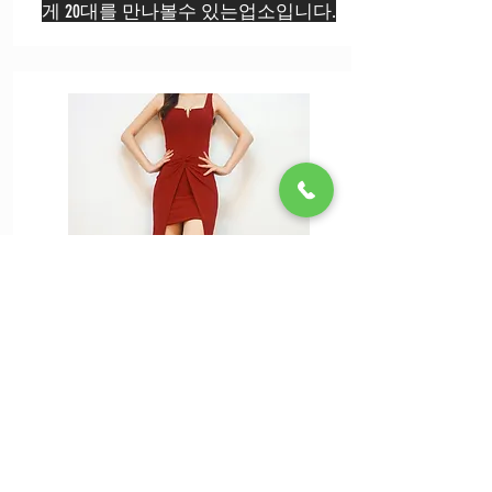
게 20대를 만나볼수 있는업소입니다.
강남 더킹 이벤트
강남권 모든지역 픽업서비스 생일케
잌서비스 A,S코스시 17년상 야과안주