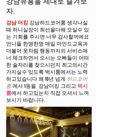
강남유흥을 제대로 즐겨보
자.
강남 더킹
강남하드코어룸 생각나실
때 하니실장이 최선을다해 모실수 있
는 기회를 주시면 너무 감사할꺼에요
언니들 한명한명 매일 마인드교육과
더불어 옷차림 행동까지의 서비스매
너 체크하면서 오시는 오빠들이 어떠
한 술자리를 찾으시던지 최고의시간
가지실수 있도록 벅시룸에서는 노력
하고있습니다 왜 10년 넘게
하드코어
룸
에서 1등을 강남더킹 그리고
벅시
룸
에서 하고있는지 직접 오셔서 느껴
보시기 바랍니다.