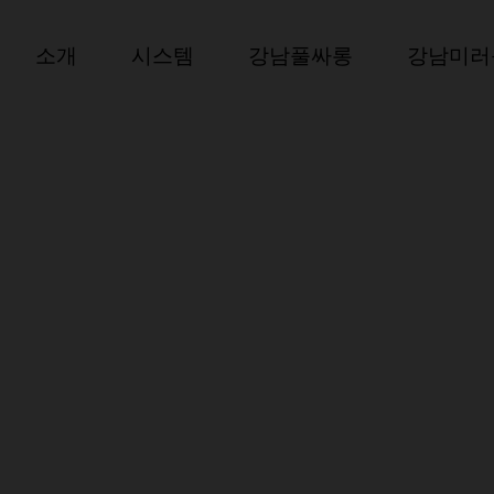
소개
시스템
강남풀싸롱
강남미러