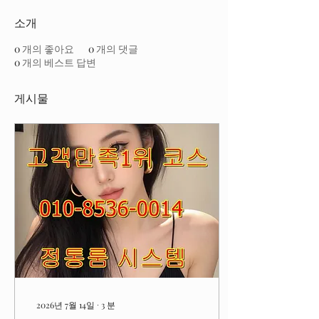
소개
0
개의 좋아요
0
개의 댓글
0
개의 베스트 답변
게시물
2026년 7월 14일
∙
3
분