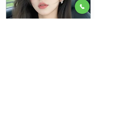
삼동세븐의 가치를 심도 있
게 분석해 드립니다. 강남세
븐 역삼동룸싸롱 이하니대
표 TEL : 010-8536-0014
2026 강남 비즈니스 트렌드
의 변화, 왜 '소프트'인가? 과
시에서 소통으로, 변화된 사
교 매너 과거에는 화려한 조
명과 고가의 주류를 과시하
는 것이 비즈니스 접대의 정
석처럼 여겨졌던 시절이 있
2026년 5월 17일
∙
6
분
었습니다. 하지만 2026년의
[2026 최신] 강남미션 가
비즈니스 리더들은 더 이상
소모적인 유흥에 시간을 할
격 및 위치 완벽 가이드:
애하지 않습니다. 대신 상대
실패 없는 비즈니스 의전
방의 목소리에 온전히 집중
"중요한 비즈니스 계약이 오
할 수 있는 차분한 환경과 매
과 성공적인 회식을 위한
가는 자리는 회의실이 아니
너 있는 접객을 최우선으로
라, 그다음의 분위기에서 결
필수 체크리스트
고려합니다. 이러한...
정된다는 사실을 알고 계셨
나요?" 단순히 술을 마시는
공간을 넘어, 비즈니스의 연
장선으로서 완벽한 호스트
가 되기 위해 가장 먼저 체크
28
0