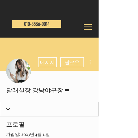
010-8536-0014
더보기
메시지
팔로우
운영자
달래실장 강남야구장
프로필
가입일: 2023년 4월 11일