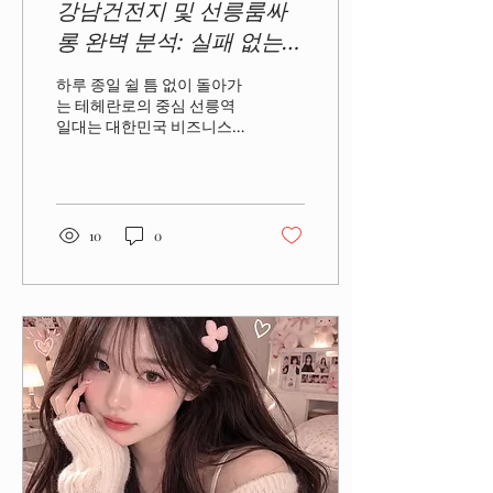
강남건전지 및 선릉룸싸
롱 완벽 분석: 실패 없는
정찰제 주대와 편안한 선
하루 종일 쉴 틈 없이 돌아가
택 가이드
는 테헤란로의 중심 선릉역
일대는 대한민국 비즈니스
의 심장부인 만큼, 밤이 되면
고단했던 하루의 피로를 풀
고 성공적인 사교 미팅을 마
무리하기 위한 발길로 분주
해집니다. 중요한 바이어 접
10
0
대를 준비 중이시거나 오랜
만에 친구들과의 모임, 혹은
온전한 휴식을 원하는 고객
님들이라면 한 번쯤 검색창
에 강남건전지나 선릉룸싸
롱을 검색해 보셨을 것입니
다. 하지만 쏟아지는 유흥 광
고와 터무니없는 저가 미끼
문구들 사이에서 "정말 믿고
갈 만한 곳은 어디일까?" 하
는 고민이 깊으셨을 텐데요.
오늘 이즈웹 새 페이지를 통