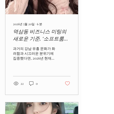
해 전해드리는 정보는 복사
해 붙여넣은 흔한 호객용 글
이 아닙니다. 고객님의 입장
에서 가장 궁금해하시는 실
질적인 주대 비용 구조와, 현
2026년 5월 20일
∙
6
분
장에서 불쾌한 실랑이 없이
역삼동 비즈니스 미팅의
완벽하고 편안한 밤을 보내
기 위한 핵심 노하우를 이해
새로운 기준, ‘소프트룸클
하기 쉽게 정리해 드립니다.
럽’이 각광받는 이유와 역
강남건전지를 찾으실때는
과거의 강남 유흥 문화가 화
잊지말고 기억해주세요 이
삼동세븐의 차별점
려함과 시끄러운 분위기에
하니대표 tel : 010-8536-
집중했다면, 2026년 현재의
0014 1. 지친 일상의 에너지
비즈니스 사교계는 '절제의
를...
미학'으로 빠르게 재편되었
습니다. 짧은 미팅 시간 안에
깊은 신뢰를 쌓아야 하는 역
삼동의 직장인들에게 이제
22
0
장소는 단순한 배경이 아닌
전략적 선택의 중심이 되었
습니다. 오늘날 비즈니스의
성공 확률을 높이는 결정적
한 수로 떠오른 소프트룸클
럽 문화와 그 중심에 있는 역