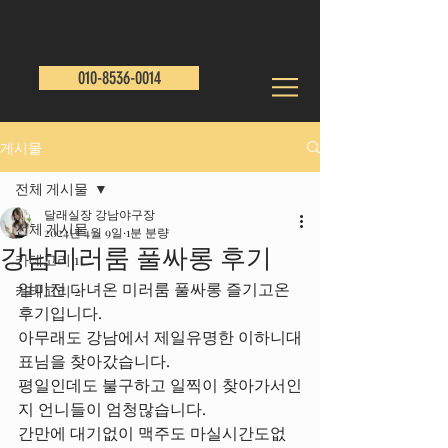
010-8536-0014
게시물
전체 게시물
달래실장 강남야구장
전체 게시물
2024년 4월 9일
1분 분량
강남미러룸 풀싸롱 후기
카테고리 1
얼마전 다녀온 미러룸 풀싸롱 즐기고온 
카테고리 2
후기입니다.
아무래도 강남에서 제일유명한 이하니대
표님을 찾아갔습니다.
평일인데도 불구하고 일찍이 찾아가서인
지 언니들이 엄청많습니다.
간만에 대기없이 맥주도 마실시간도없