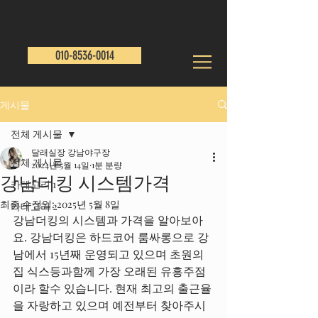
010-8536-0014
게시물
전체 게시물
달래실장 강남야구장
전체 게시물
2024년 5월 14일
1분 분량
강남더킹 시스템가격
카테고리 1
최종 수정일:
2025년 5월 8일
카테고리 2
강남더킹의 시스템과 가격을 알아보아
요. 강남더킹은 하드코어 룸싸롱으로 강
남에서 15년째 운영되고 있으며 초원의
집 식스등과함께 가장 오래된 유흥주점
이라 할수 있습니다. 현재 최고의 출근율
을 자랑하고 있으며 예전부터 찾아주시